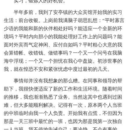
实习，锻炼人的好机会。
半年多前，我到了安亭镇的大众宾馆开始我的实习
生活：前台收银。上岗前我满脑子胡思乱想：“平时寡言
少语的我能和新的伙伴相处好吗？能适应一个全新的环
境吗？平时内向胆小的我能处理好工作上的问题吗？能
面对外宾而气定神闲、应付自如吗？平时粗心大意的我
会算错帐、收错钱、做错事吗？一个又一个问号在我脑
海中浮现；一个又一个担忧在我心中盘旋。初涉世事的
我，就在惶恐不安和紧张忧虑中度过最初的几天。
事情却并没有我想象的那么糟。在同事和领导的帮
助下，我很快便适应了新的工作和生活环境。随着时间
的推移，我也渐渐熟悉了业务。当然这其中也遇到过困
难，但大多能顺利解决。记得有一次，原本两个人当班
的中班临时由我一个人负责。开始我有点慌，不但因为
那是一天三班中最忙的一班，也因为那是我第一次独自
一人当班。我不停地告诫自己：要冷静，不会有事的。