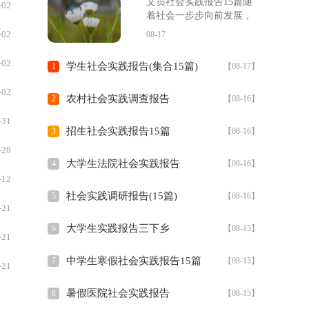
文员社会实践报告15篇随
-02
着社会一步步向前发展，
-05
接触并使用报告的人越来
-02
08-17
越多，报告包含标题、正
-05
文、结尾等。一听到写报
-02
学生社会实践报告(集合15篇)
1
【08-17】
告就拖延症懒癌齐复发？
-05
以下...
-02
农村社会实践调查报告
2
【08-16】
-05
-31
招生社会实践报告15篇
3
【08-16】
-05
-28
大学生法院社会实践报告
4
【08-16】
-05
-12
-05
社会实践调研报告(15篇)
5
【08-16】
-21
-05
大学生实践报告三下乡
6
【08-15】
-21
中学生寒假社会实践报告15篇
7
【08-15】
-21
暑假医院社会实践报告
8
【08-15】
-21