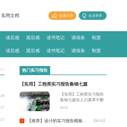
实用文档
会员注册
会员登录
读后感
观后感
读书笔记
请假条
制度
读后感
观后感
读书笔记
请假条
制度
>>
热门实习报告
【实用】工程类实习报告集锦七篇
【实用】工程类实习报告
-28
集锦七篇在人们素养不断
提高的今天，报告使用的
-27
06-05
频率越来越高，报告具有
成文事后性的特点。那么
-27
【推荐】设计的实习报告模板七篇
1
【06-05】
大家知道标准正式的报告