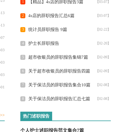
-25
【精品】4s店的辞职报告3篇
1
【03-07】
告应该怎么写才合适呢？
以下是...
-13
4s店的辞职报告汇总6篇
2
【03-07】
-13
统计员辞职报告 9篇
3
【02-22】
-07
护士长辞职报告
4
【02-20】
-03
超市收银员的辞职报告集锦7篇
5
【02-09】
-03
关于超市收银员的辞职报告四篇
6
【02-09】
-03
关于保洁员的辞职报告集合10篇
7
【02-08】
-01
关于保洁员的辞职报告汇总七篇
8
【02-08】
-29
-23
>>
热门述职报告
-10
个人护士述职报告范文集合7篇