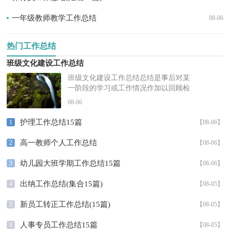
一年级教师教学工作总结
08-06
热门工作总结
班级文化建设工作总结
班级文化建设工作总结总结是事后对某
一阶段的学习或工作情况作加以回顾检
查并分析评价的书面材料，它可以帮助
08-06
我们总结以往思想，发扬成绩，不如
静...
护理工作总结15篇
1
【08-06】
高一教师个人工作总结
2
【08-06】
幼儿园大班学期工作总结15篇
3
【08-06】
出纳工作总结(集合15篇)
4
【08-05】
新员工转正工作总结(15篇)
5
【08-05】
人事专员工作总结15篇
6
【08-05】