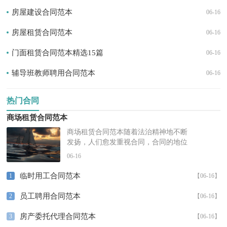
房屋建设合同范本
06-16
房屋租赁合同范本
06-16
门面租赁合同范本精选15篇
06-16
辅导班教师聘用合同范本
06-16
热门合同
商场租赁合同范本
商场租赁合同范本随着法治精神地不断
发扬，人们愈发重视合同，合同的地位
越来越不容忽视，签订合同也是避免争
06-16
端的最好方式之一。知道吗，写合同可
是...
临时用工合同范本
1
【06-16】
员工聘用合同范本
2
【06-16】
房产委托代理合同范本
3
【06-16】