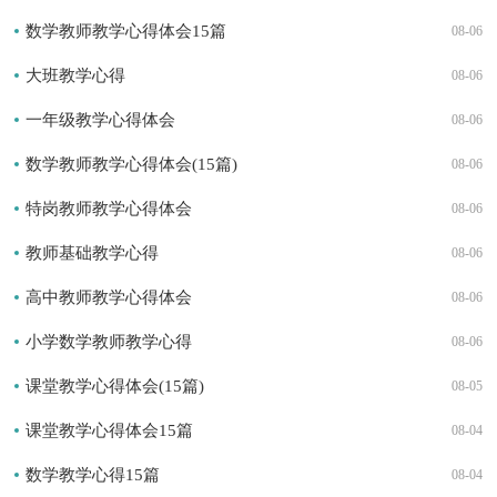
数学教师教学心得体会15篇
08-06
大班教学心得
08-06
一年级教学心得体会
08-06
数学教师教学心得体会(15篇)
08-06
特岗教师教学心得体会
08-06
教师基础教学心得
08-06
高中教师教学心得体会
08-06
小学数学教师教学心得
08-06
课堂教学心得体会(15篇)
08-05
课堂教学心得体会15篇
08-04
数学教学心得15篇
08-04