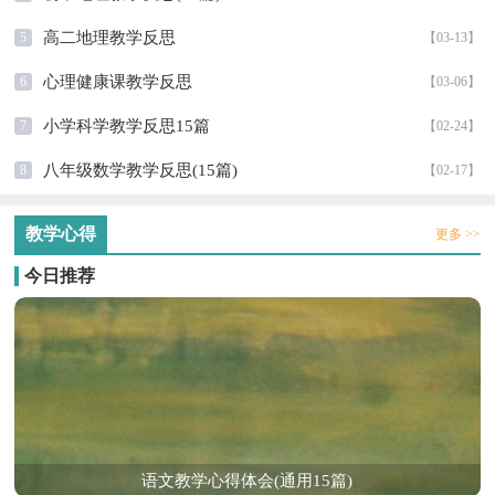
高二地理教学反思
5
【03-13】
心理健康课教学反思
6
【03-06】
小学科学教学反思15篇
7
【02-24】
八年级数学教学反思(15篇)
8
【02-17】
教学心得
更多 >>
今日推荐
语文教学心得体会(通用15篇)