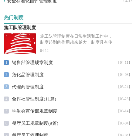
安全标准化自评管理制度
04-17
热门制度
施工队管理制度
施工队管理制度在日常生活和工作中，
制度起到的作用越来越大，制度具有使
我们知道，应该做什么，不应该做什
04-12
么，惩恶扬善、维护公平的作用。那么
你真正...
销售部管理规章制度
1
【04-11】
危化品管理制度
2
【04-08】
代理商管理制度
3
【03-24】
合作社管理制度(11篇)
4
【03-23】
学生会宣传部规章制度
5
【03-14】
餐厅员工规章制度(9篇)
6
【03-04】
餐厅员工管理制度
7
【03-04】