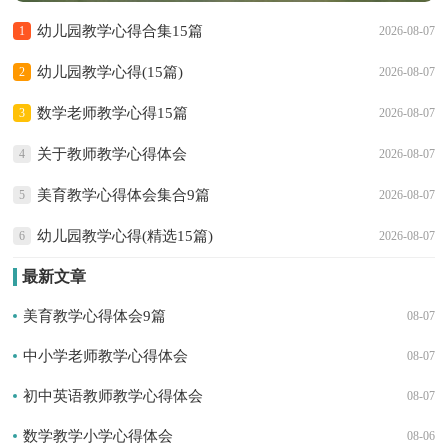
幼儿园教学心得合集15篇
1
2026-08-07
幼儿园教学心得(15篇)
2
2026-08-07
数学老师教学心得15篇
3
2026-08-07
关于教师教学心得体会
4
2026-08-07
美育教学心得体会集合9篇
5
2026-08-07
幼儿园教学心得(精选15篇)
6
2026-08-07
最新文章
美育教学心得体会9篇
08-07
中小学老师教学心得体会
08-07
初中英语教师教学心得体会
08-07
数学教学小学心得体会
08-06