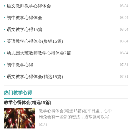
语文教师教学心得体会
08-04
初中教学心得体会
08-04
语文教学心得15篇
08-04
英语教学心得体会(集锦15篇)
08-04
幼儿园大班教师教学心得体会7篇
08-04
初中教学心得
07-31
语文教学心得体会(精选15篇)
07-31
热门教学心得
教学心得体会(精选15篇)
教学心得体会(精选15篇)在平日里，心中
难免会有一些新的想法，通常就可以写
一篇心得体会将其记下来，这么做能够
07-31
提升我们的书面表达能力。应该怎么...