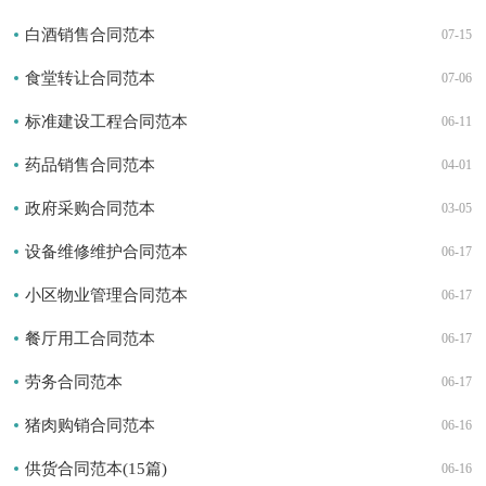
白酒销售合同范本
07-15
食堂转让合同范本
07-06
标准建设工程合同范本
06-11
药品销售合同范本
04-01
政府采购合同范本
03-05
设备维修维护合同范本
06-17
小区物业管理合同范本
06-17
餐厅用工合同范本
06-17
劳务合同范本
06-17
猪肉购销合同范本
06-16
供货合同范本(15篇)
06-16