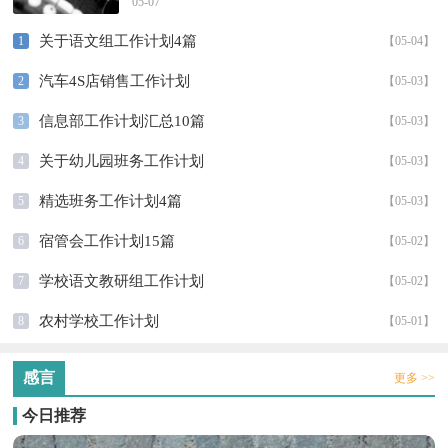
05-07
做个计划吧。计划怎么写才不会流于
形...
关于语文组工作计划4篇
1
【05-04】
汽车4S店销售工作计划
2
【05-03】
信息部工作计划汇总10篇
3
【05-03】
关于幼儿园班务工作计划
4
【05-03】
精选班务工作计划4篇
5
【05-03】
宿管会工作计划15篇
6
【05-02】
学校语文教研组工作计划
7
【05-02】
农村学校工作计划
8
【05-01】
感言
更多 >>
今日推荐