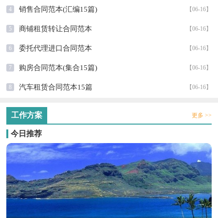
销售合同范本(汇编15篇)
4
【06-16】
商铺租赁转让合同范本
5
【06-16】
委托代理进口合同范本
6
【06-16】
购房合同范本(集合15篇)
7
【06-16】
汽车租赁合同范本15篇
8
【06-16】
工作方案
更多 >>
今日推荐