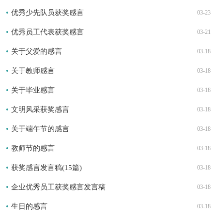
优秀少先队员获奖感言
03-23
优秀员工代表获奖感言
03-21
关于父爱的感言
03-18
关于教师感言
03-18
关于毕业感言
03-18
文明风采获奖感言
03-18
关于端午节的感言
03-18
教师节的感言
03-18
获奖感言发言稿(15篇)
03-18
企业优秀员工获奖感言发言稿
03-18
生日的感言
03-18