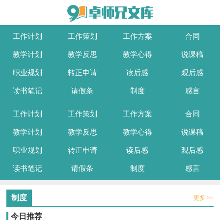
工作计划
工作策划
工作方案
合同
教学计划
教学反思
教学心得
说课稿
职业规划
转正申请
读后感
观后感
读书笔记
请假条
制度
感言
工作计划
工作策划
工作方案
合同
教学计划
教学反思
教学心得
说课稿
职业规划
转正申请
读后感
观后感
读书笔记
请假条
制度
感言
制度
更多 >>
今日推荐