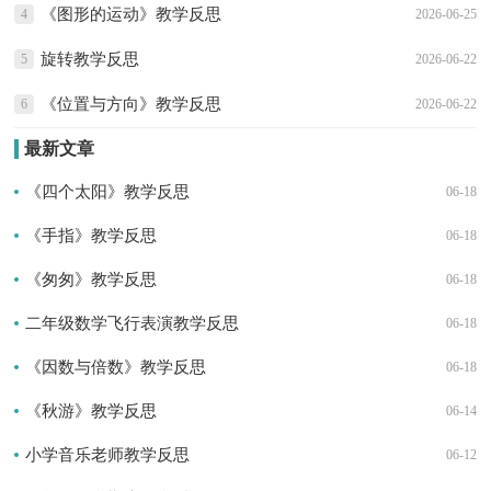
《图形的运动》教学反思
4
2026-06-25
旋转教学反思
5
2026-06-22
《位置与方向》教学反思
6
2026-06-22
最新文章
《四个太阳》教学反思
06-18
《手指》教学反思
06-18
《匆匆》教学反思
06-18
二年级数学飞行表演教学反思
06-18
《因数与倍数》教学反思
06-18
《秋游》教学反思
06-14
小学音乐老师教学反思
06-12