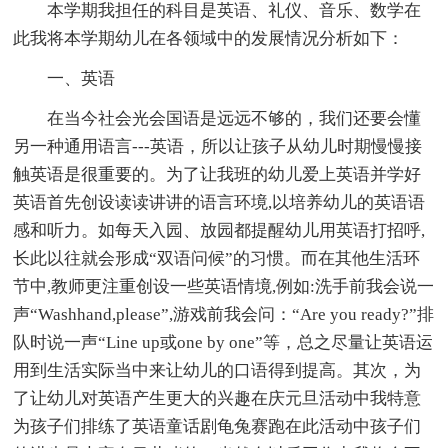
本学期我担任的科目是英语、礼仪、音乐、数学在
此我将本学期幼儿在各领域中的发展情况分析如下：
一、英语
在当今社会光会国语是远远不够的，我们还要会懂
另一种通用语言---英语，所以让孩子从幼儿时期慢慢接
触英语是很重要的。为了让我班的幼儿爱上英语并学好
英语首先创设读读讲讲的语言环境,以培养幼儿的英语语
感和听力。如每天入园、放园都提醒幼儿用英语打招呼,
长此以往就会形成“双语问候”的习惯。而在其他生活环
节中,教师更注重创设一些英语情境,例如:洗手前我会说一
声“Washhand,please”,游戏前我会问：“Are you ready?”排
队时说一声“Line up或one by one”等，总之尽量让英语运
用到生活实际当中来让幼儿的口语得到提高。其次，为
了让幼儿对英语产生更大的兴趣在庆元旦活动中我特意
为孩子们排练了英语童话剧龟兔赛跑在此活动中孩子们