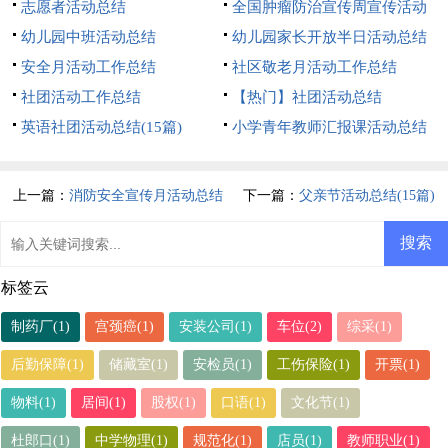
志愿者活动总结
全国肿瘤防治宣传周宣传活动
幼儿园中班活动总结
总结
幼儿园家长开放半日活动总结
安全月活动工作总结
社区敬老月活动工作总结
社团活动工作总结
【热门】社团活动总结
英语社团活动总结(15篇)
小学青年教师汇报课活动总结
上一篇：
消防安全宣传月活动总结
下一篇：
父亲节活动总结(15篇)
15篇
标签云
制药厂(1)
宫颈癌(1)
安装公司(1)
车位(2)
综采(1)
后勤保障(1)
储藏室(1)
安检员(1)
工伤保险(1)
开票(1)
物料(1)
居间(1)
股权(1)
口语(1)
文化节(1)
杜郎口(1)
中学物理(1)
规范化(1)
店员(1)
教师职业(1)