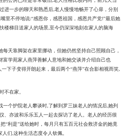
住的公房已经是非常破旧,老人性格比较内向，前几天当
过进一步的聊天和熟悉后,老人慢慢地畅开了心扉，分别
嘴里不停地说:“感恩你，感恩祖国，感恩共产党!”最后她
扶楼梯目送家人的场景,至今仍深深地刻在家人的脑海
她每天靠脚架在家里挪动，但她仍然坚持自己照顾自己，
财富学苑家人燕萍善解人意地和她交谈并介绍自己也
人一下子变得开朗起来，最后两个“燕萍”在合影相视而笑,
访时不在家。
一个护院老人攀谈时,了解到罗三妹老人的情况后,她列
清仪、亦波和乐乐五人一起去探访了老人。老人的经历很
人把“利是”送给她时，每月只有五百元社会救济金的她竟
家人们,这种生活态度令人钦佩。