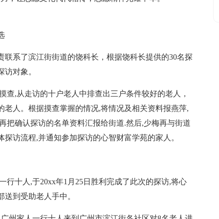
选
责联系了滨江街街道的饶科长，根据饶科长提供的30名探
探访对象。
摸查,从走访的十户老人中排查出三户条件较好的老人，
老人。根据摸查掌握的情况,将情况及相关资料报燕萍,
再把确认探访的名单资料汇报给街道.然后,少梅再与街道
体探访流程,并通知参加探访的心智财富学苑的家人。
行十人,于20xx年1月25日胜利完成了此次的探访,将心
部送到受助老人手中。
财富广州家人一行十人来到广州市滨江街各社区对8名老人进