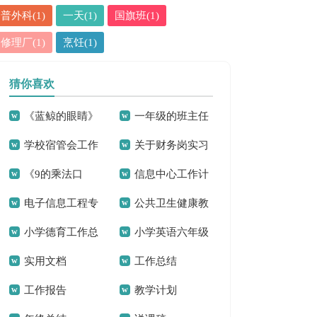
普外科(1)
一天(1)
国旗班(1)
修理厂(1)
烹饪(1)
猜你喜欢
《蓝鲸的眼睛》
一年级的班主任
学校宿管会工作
关于财务岗实习
读后感(汇编15篇)
家长会发言稿
《9的乘法口
信息中心工作计
计划
报告范文合集八篇
电子信息工程专
公共卫生健康教
诀》二年级数学教
划16篇
小学德育工作总
小学英语六年级
业自荐信
育工作总结
学反思
实用文档
工作总结
结2篇
上册教学反思
工作报告
教学计划