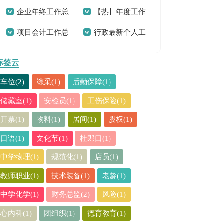
企业年终工作总
【热】年度工作
合集15篇
(15篇)
项目会计工作总
行政最新个人工
结
总结
结
作总结
标签云
车位(2)
综采(1)
后勤保障(1)
储藏室(1)
安检员(1)
工伤保险(1)
开票(1)
物料(1)
居间(1)
股权(1)
口语(1)
文化节(1)
杜郎口(1)
中学物理(1)
规范化(1)
店员(1)
教师职业(1)
技术装备(1)
老龄(1)
中学化学(1)
财务总监(2)
风险(1)
心内科(1)
团组织(1)
德育教育(1)