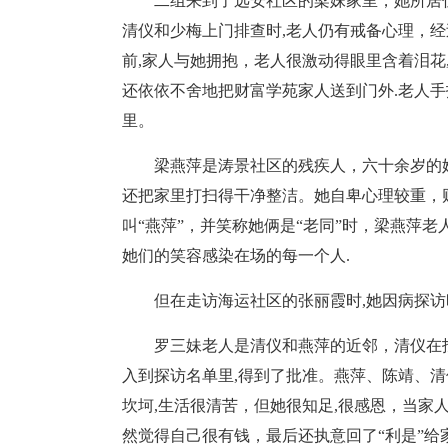
二组来到了远安社区的梁妹家里，她所居
清仪和少梅上门排查时,老人仍有戒备心理，经
前,家人与她拥抱，老人很激动得眼里含着泪花,
还依依不舍地把财富学苑家人送到门外.老人手
里。
梁燕萍是涛景社区的残疾人，六十余岁的
还把家里打扫得干净整洁。她自卑心理较重，
叫“燕萍”，并笑称她俩是“老同”时，梁燕萍老
她们的笑容感染在场的每一个人.
但在走访海运社区的张丽霞时,她因病探
罗三妹老人是清仪和燕萍的近邻，清仪在找
入到探访名单里,得到了批准。燕萍、陈靖、
坎坷,生活很清苦，但她很知足,很感恩，当家
然觉得自己很有钱，最后还执意回了“利是”给