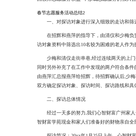
春节志愿服务活动总结2
一、对探访对象进行深入细致的走访和筛
在招辉和燕萍的指导下，由清仪和少梅负
访对象资料中筛选出10名较为困难的老人作为
少梅和清仪走街串巷,经过连续两天的上门
同时另外补充了在工作中发现的两户符合条件的
由燕萍汇总报燕萍给招辉，待招辉确认后,少梅
双方确定探访对象、探访时间、探访路线和具
二、探访总体情况
经过一天多的努力,我们心智财富广州家人一
智财富学苑现金和家人们准备好的财物亲自全
探访简况：20xx年1月25日上午，心智