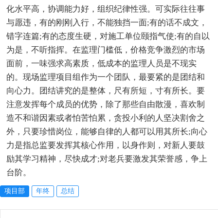
化水平高，协调能力好，组织纪律性强。可实际往往事
与愿违，有的刚刚入行，不能独挡一面;有的话不成文，
错字连篇;有的态度生硬，对施工单位颐指气使;有的自以
为是，不听指挥。在监理门槛低，价格竞争激烈的市场
面前，一味强求高素质，低成本的监理人员是不现实
的。现场监理项目组作为一个团队，最要紧的是团结和
向心力。团结讲究的是整体，尺有所短，寸有所长。要
注意发挥每个成员的优势，除了那些自由散漫，喜欢制
造不和谐因素或者怕苦怕累，贪投小利的人坚决割舍之
外，只要珍惜岗位，能够自律的人都可以用其所长;向心
力是指总监要发挥其核心作用，以身作则，对新人要鼓
励其学习精神，尽快成才;对老兵要激发其荣誉感，争上
台阶。
项目部
年终
总结