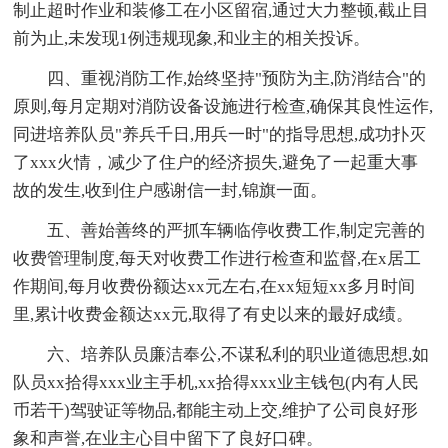
制止超时作业和装修工在小区留宿,通过大力整顿,截止目
前为止,未发现1例违规现象,和业主的相关投诉。
四、重视消防工作,始终坚持"预防为主,防消结合"的
原则,每月定期对消防设备设施进行检查,确保其良性运作,
同进培养队员"养兵千日,用兵一时"的指导思想,成功扑灭
了xxx火情，减少了住户的经济损失,避免了一起重大事
故的发生,收到住户感谢信一封,锦旗一面。
五、善始善终的严抓车辆临停收费工作,制定完善的
收费管理制度,每天对收费工作进行检查和监督,在x居工
作期间,每月收费份额达xx元左右,在xx短短xx多月时间
里,累计收费金额达xx元,取得了有史以来的最好成绩。
六、培养队员廉洁奉公,不谋私利的职业道德思想,如
队员xx拾得xxx业主手机,xx拾得xxx业主钱包(内有人民
币若干)驾驶证等物品,都能主动上交,维护了公司良好形
象和声誉,在业主心目中留下了良好口碑。