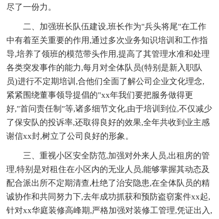
尽了一份力。
二、加强班长队伍建设,班长作为"兵头将尾"在工作
中有着至关重要的作用,通过多次业务知识培训和工作指
导,培养了领班的模范带头作用,提高了其管理水准和处理
各类突发事作的能力,每月对全体队员(特别是新入职队
员)进行不定期培训,合他们全面了解公司企业文化理念,
紧紧围绕董事领导提倡的"xx年我们要把服务做得更
好,"首问责任制"等,诸多细节文化,由于培训到位,不仅减少
了保安队的投诉率,还取得良好的效果,全年共收到业主感
谢信xx封,树立了公司良好的形象。
三、重视小区安全防范,加强对外来人员,出租房的管
理,特别是对租住在小区内的无业人员,能够掌握其动态及
配合派出所不定期清查,杜绝了治安隐患,在全体队员的精
诚协作和共同努力下,去年成功抓获和预防盗窃案件xx起,
针对xx华庭装修高峰期,严格加强对装修工管理,凭证出入,