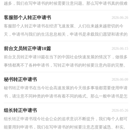
越多，我们在写申请书的时候需要注意问题。那么写申请书真的很难
吗？以下是小编为大家收集的公司试用期员工转正申...
客服部个人转正申请书
2026-06-26
客服部个人转正申请书在经济飞速发展、人们往来越来越密切的今
天，申请书与我们的生活息息相关，申请书是承载我们愿望和请求的
专用书信。你还在为写申请书而苦恼吗？下面是小编精...
前台文员转正申请10篇
2026-06-15
前台文员转正申请10篇在当下的中国社会快速发展的情况下，做很多
事情都离不了各种申请书，写转正申请书的时候要注意内容的完整。
相信大家又在为写转正申请书犯愁了吧！以下是小编...
秘书转正申请书
2026-06-09
秘书转正申请书在当今社会高速发展的今天很多事项都需要使用申请
书，请注意不同种类的申请书有着不同的格式。那么一般申请书是怎
么写的呢？下面是小编收集整理的秘书转正申请书...
组长转正申请书
2026-05-26
组长转正申请书现今社会公众的追求意识不断提升，我们每个人都可
能要用到申请书，我们在写申请书的时候要注意态度要诚恳、朴实。