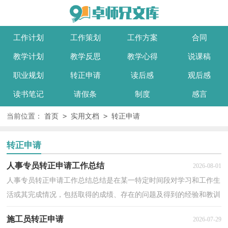
工作计划
工作策划
工作方案
合同
教学计划
教学反思
教学心得
说课稿
职业规划
转正申请
读后感
观后感
读书笔记
请假条
制度
感言
>
>
当前位置：
首页
实用文档
转正申请
转正申请
人事专员转正申请工作总结
2026-08-01
人事专员转正申请工作总结总结是在某一特定时间段对学习和工作生
活或其完成情况，包括取得的成绩、存在的问题及得到的经验和教训
加以回顾和分析的书面材料，它可以给我们下一阶...
施工员转正申请
2026-07-29