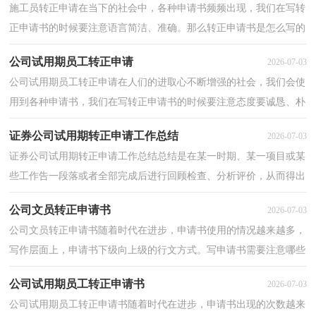
施工员转正申请在当下的社会中，各种申请书频频出现，我们在写转
正申请书的时候要注意语言简洁、准确。那么转正申请书是怎么写的
呢？下面是小编帮大家整理的施工员转正申请，欢迎阅...
公司试用期员工转正申请
2026-07-03
公司试用期员工转正申请在人们的进取心不断增强的社会，我们会使
用到各种申请书，我们在写转正申请书的时候要注意态度要诚恳、朴
实。那么转正申请书到底怎么写呢？下面是小编为大...
证券公司试用期转正申请工作总结
2026-07-03
证券公司试用期转正申请工作总结总结是在某一时期、某一项目或某
些工作告一段落或者全部完成后进行回顾检查、分析评价，从而得出
教训和一些规律性认识的一种书面材料，它在我们...
公司文员转正申请书
2026-07-03
公司文员转正申请书随着时代在进步，申请书使用的情况越来越多，
写作层面上，申请书下级向上级的行文方式。写申请书需要注意哪些
问题呢？以下是小编为大家收集的公司文员转正申请书...
公司试用期员工转正申请书
2026-07-03
公司试用期员工转正申请书随着时代在进步，申请书出现的次数越来