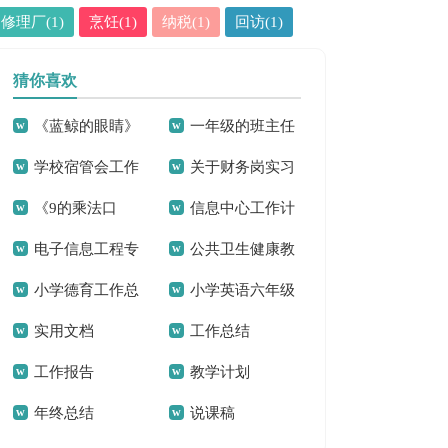
修理厂(1)
烹饪(1)
纳税(1)
回访(1)
猜你喜欢
《蓝鲸的眼睛》
一年级的班主任
学校宿管会工作
关于财务岗实习
读后感(汇编15篇)
家长会发言稿
《9的乘法口
信息中心工作计
计划
报告范文合集八篇
电子信息工程专
公共卫生健康教
诀》二年级数学教
划16篇
小学德育工作总
小学英语六年级
业自荐信
育工作总结
学反思
实用文档
工作总结
结2篇
上册教学反思
工作报告
教学计划
年终总结
说课稿