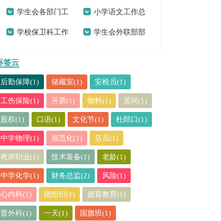
学生会各部门工
小学语文工作总
结15篇
总结
学校保卫科工作
学生会外联部部
作总结
结15篇
总结
长工作总结
标签云
后勤保障(1)
储藏室(1)
安检员(1)
工伤保险(1)
开票(1)
物料(1)
居间(1)
股权(1)
口语(1)
文化节(1)
杜郎口(1)
中学物理(1)
规范化(1)
店员(1)
教师职业(1)
技术装备(1)
老龄(1)
中学化学(1)
财务总监(2)
风险(1)
心内科(1)
团组织(1)
德育教育(1)
普外科(1)
一天(1)
国旗班(1)