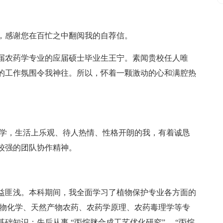
，感谢您在百忙之中翻阅我的自荐信。
x届农药学专业的应届硕士毕业生王宁。素闻贵校任人唯
的工作氛围令我神往。所以，怀着一颗激动的心和满腔热
好学，生活上乐观、待人热情、性格开朗的我，有着诚恳
较强的团队协作精神。
益匪浅。本科期间，我全面学习了植物保护专业各方面的
产物化学、天然产物农药、农药学原理、农药毒理学等专
础知识；先后从事 “丙烷脒合成工艺优化研究” 、“丙烷