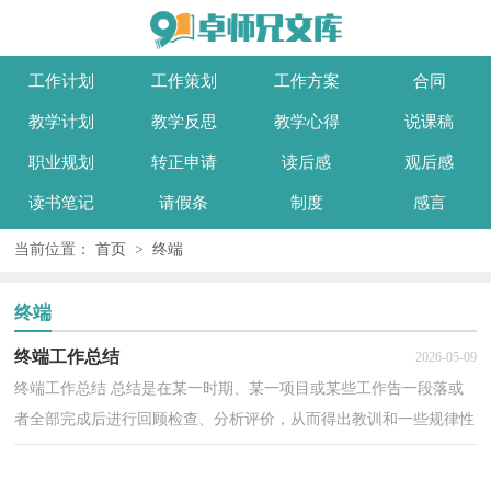
工作计划
工作策划
工作方案
合同
教学计划
教学反思
教学心得
说课稿
职业规划
转正申请
读后感
观后感
读书笔记
请假条
制度
感言
当前位置：
首页
>
终端
终端
终端工作总结
2026-05-09
终端工作总结 总结是在某一时期、某一项目或某些工作告一段落或
者全部完成后进行回顾检查、分析评价，从而得出教训和一些规律性
认识的一种书面材料，它可以帮助我们有寻找学习...