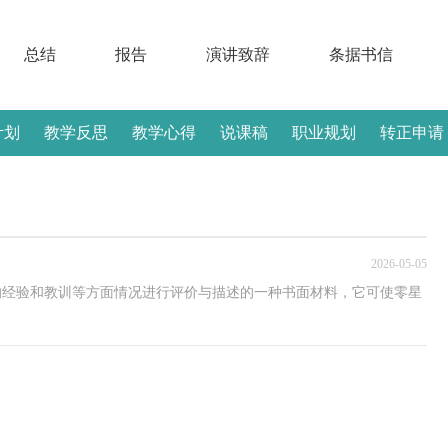
总结
报告
演讲致辞
条据书信
计划
教学反思
教学心得
说课稿
职业规划
转正申请
2026-05-05
的经验和教训等方面情况进行评价与描述的一种书面材料，它可使零星