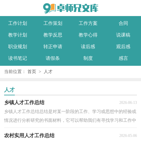
工作计划
工作策划
工作方案
合同
教学计划
教学反思
教学心得
说课稿
职业规划
转正申请
读后感
观后感
读书笔记
请假条
制度
感言
当前位置：
首页
>
人才
人才
乡镇人才工作总结
2026-06-13
乡镇人才工作总结总结是对某一阶段的工作、学习或思想中的经验或
情况进行分析研究的书面材料，它可以帮助我们有寻找学习和工作中
的规律，不妨坐下来好好写写总结吧。总结怎么写...
农村实用人才工作总结
2026-05-06