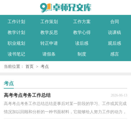
工作计划
工作策划
工作方案
合同
教学计划
教学反思
教学心得
说课稿
职业规划
转正申请
读后感
观后感
读书笔记
请假条
制度
感言
当前位置：
首页
>
考点
考点
高考考点考务工作总结
2026-06-13
高考考点考务工作总结总结是事后对某一阶段的学习、工作或其完成
情况加以回顾和分析的一种书面材料，它能够给人努力工作的动力，
让我们一起来学习写总结吧。那么总结有什么格式...