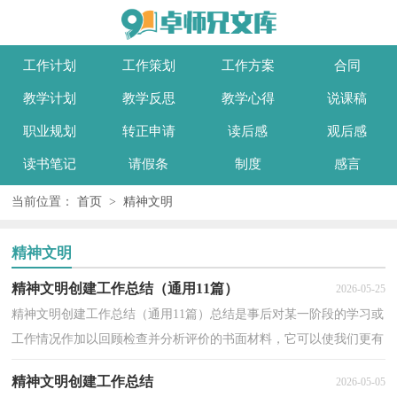
工作计划
工作策划
工作方案
合同
教学计划
教学反思
教学心得
说课稿
职业规划
转正申请
读后感
观后感
读书笔记
请假条
制度
感言
当前位置：
首页
>
精神文明
精神文明
精神文明创建工作总结（通用11篇）
2026-05-25
精神文明创建工作总结（通用11篇）总结是事后对某一阶段的学习或
工作情况作加以回顾检查并分析评价的书面材料，它可以使我们更有
效率，不如立即行动起来写一份总结吧。总结怎么写才...
精神文明创建工作总结
2026-05-05