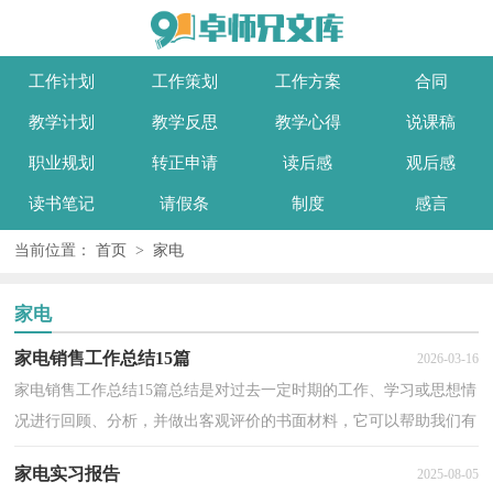
工作计划
工作策划
工作方案
合同
教学计划
教学反思
教学心得
说课稿
职业规划
转正申请
读后感
观后感
读书笔记
请假条
制度
感言
当前位置：
首页
>
家电
家电
家电销售工作总结15篇
2026-03-16
家电销售工作总结15篇总结是对过去一定时期的工作、学习或思想情
况进行回顾、分析，并做出客观评价的书面材料，它可以帮助我们有
寻找学习和工作中的规律，让我们一起认真地写一份...
家电实习报告
2025-08-05