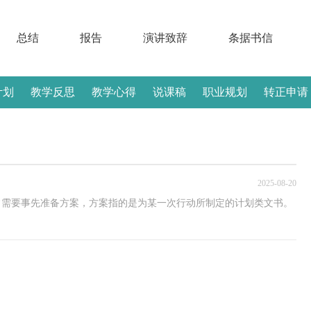
总结
报告
演讲致辞
条据书信
计划
教学反思
教学心得
说课稿
职业规划
转正申请
2025-08-20
常需要事先准备方案，方案指的是为某一次行动所制定的计划类文书。