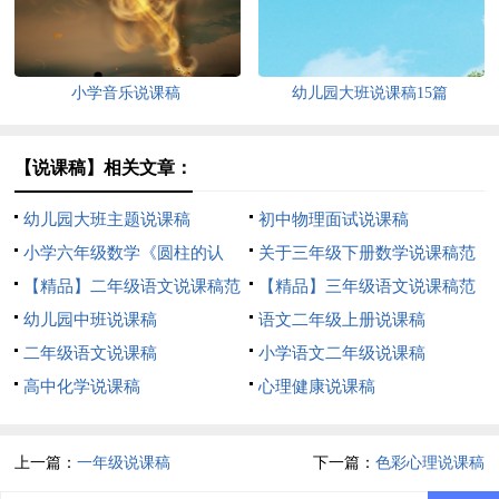
小学音乐说课稿
幼儿园大班说课稿15篇
【说课稿】相关文章：
幼儿园大班主题说课稿
初中物理面试说课稿
小学六年级数学《圆柱的认
关于三年级下册数学说课稿范
识》说课稿
【精品】二年级语文说课稿范
文集锦八篇
【精品】三年级语文说课稿范
文锦集9篇
幼儿园中班说课稿
文锦集七篇
语文二年级上册说课稿
二年级语文说课稿
小学语文二年级说课稿
高中化学说课稿
心理健康说课稿
上一篇：
一年级说课稿
下一篇：
色彩心理说课稿