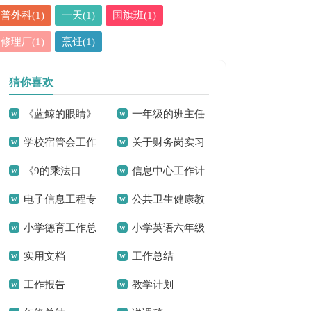
普外科(1)
一天(1)
国旗班(1)
修理厂(1)
烹饪(1)
猜你喜欢
《蓝鲸的眼睛》
一年级的班主任
学校宿管会工作
关于财务岗实习
读后感(汇编15篇)
家长会发言稿
《9的乘法口
信息中心工作计
计划
报告范文合集八篇
电子信息工程专
公共卫生健康教
诀》二年级数学教
划16篇
小学德育工作总
小学英语六年级
业自荐信
育工作总结
学反思
实用文档
工作总结
结2篇
上册教学反思
工作报告
教学计划