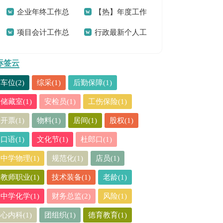
企业年终工作总
【热】年度工作
合集15篇
(15篇)
项目会计工作总
行政最新个人工
结
总结
结
作总结
标签云
车位(2)
综采(1)
后勤保障(1)
储藏室(1)
安检员(1)
工伤保险(1)
开票(1)
物料(1)
居间(1)
股权(1)
口语(1)
文化节(1)
杜郎口(1)
中学物理(1)
规范化(1)
店员(1)
教师职业(1)
技术装备(1)
老龄(1)
中学化学(1)
财务总监(2)
风险(1)
心内科(1)
团组织(1)
德育教育(1)