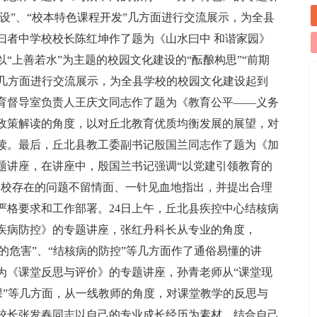
建设”、“校本特色课程开发”几方面进行交流展示，为全县
曰者中学校校长陈红坤作了题为《山水曰中 和谐家园》
“上善若水”为主题的校园文化建设的“酝酿构思”“前期
划”几方面进行交流展示，为全县学校的校园文化建设起到
育督导室负责人王庆文同志作了题为《教育公平——义务
政策解读的角度，以对丘北教育优质均衡发展的展望，对
读。最后，丘北县教工委副书记殷国兰同志作了题为《加
题讲座，在讲座中，殷国兰书记强调“以党建引领教育的
学校存在的问题不留情面、一针见血地指出，并提出合理
严格要求和工作部署。24日上午，丘北县疾控中心结核病
疾病防控》的专题讲座，张红丹科长从专业的角度，
病的危害”、“结核病的防控”等几方面作了通俗易懂的讲
为《课堂反思与评价》的专题讲座，孙青老师从“课堂现
评课”等几方面，从一线教师的角度，对课堂教学的反思与
校长张发春同志以自己的专业成长经历为素材，结合自己