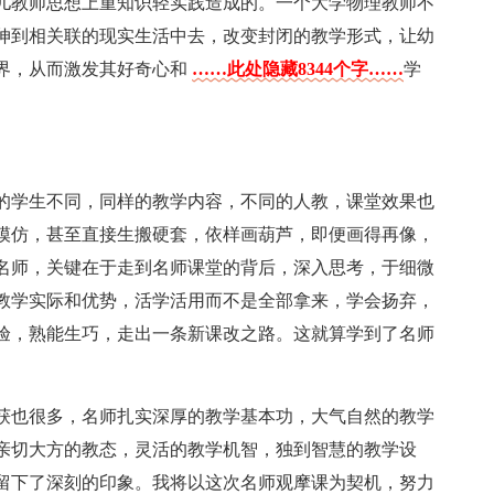
儿教师思想上重知识轻实践造成的。一个大学物理教师不
伸到相关联的现实生活中去，改变封闭的教学形式，让幼
界，从而激发其好奇心和
……此处隐藏8344个字……
学
的学生不同，同样的教学内容，不同的人教，课堂效果也
模仿，甚至直接生搬硬套，依样画葫芦，即便画得再像，
名师，关键在于走到名师课堂的背后，深入思考，于细微
教学实际和优势，活学活用而不是全部拿来，学会扬弃，
验，熟能生巧，走出一条新课改之路。这就算学到了名师
获也很多，名师扎实深厚的教学基本功，大气自然的教学
亲切大方的教态，灵活的教学机智，独到智慧的教学设
留下了深刻的印象。我将以这次名师观摩课为契机，努力