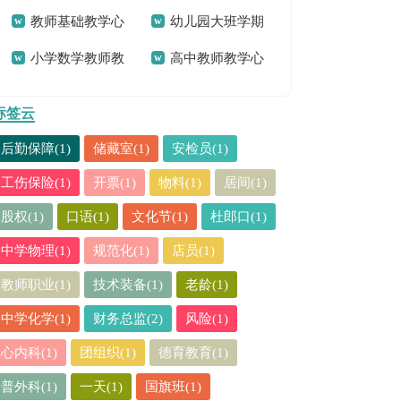
教师基础教学心
幼儿园大班学期
篇
作总结
小学数学教师教
高中教师教学心
得
工作总结15篇
学心得
得体会
标签云
后勤保障(1)
储藏室(1)
安检员(1)
工伤保险(1)
开票(1)
物料(1)
居间(1)
股权(1)
口语(1)
文化节(1)
杜郎口(1)
中学物理(1)
规范化(1)
店员(1)
教师职业(1)
技术装备(1)
老龄(1)
中学化学(1)
财务总监(2)
风险(1)
心内科(1)
团组织(1)
德育教育(1)
普外科(1)
一天(1)
国旗班(1)