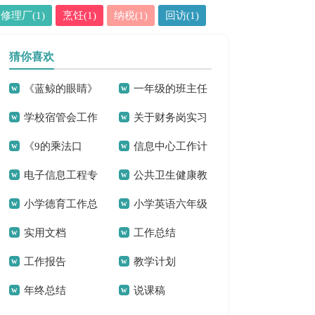
修理厂(1)
烹饪(1)
纳税(1)
回访(1)
猜你喜欢
《蓝鲸的眼睛》
一年级的班主任
学校宿管会工作
关于财务岗实习
读后感(汇编15篇)
家长会发言稿
《9的乘法口
信息中心工作计
计划
报告范文合集八篇
电子信息工程专
公共卫生健康教
诀》二年级数学教
划16篇
小学德育工作总
小学英语六年级
业自荐信
育工作总结
学反思
实用文档
工作总结
结2篇
上册教学反思
工作报告
教学计划
年终总结
说课稿