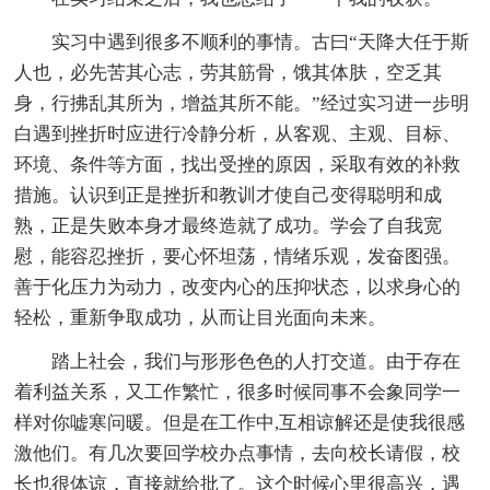
实习中遇到很多不顺利的事情。古曰“天降大任于斯
人也，必先苦其心志，劳其筋骨，饿其体肤，空乏其
身，行拂乱其所为，增益其所不能。”经过实习进一步明
白遇到挫折时应进行冷静分析，从客观、主观、目标、
环境、条件等方面，找出受挫的原因，采取有效的补救
措施。认识到正是挫折和教训才使自己变得聪明和成
熟，正是失败本身才最终造就了成功。学会了自我宽
慰，能容忍挫折，要心怀坦荡，情绪乐观，发奋图强。
善于化压力为动力，改变内心的压抑状态，以求身心的
轻松，重新争取成功，从而让目光面向未来。
踏上社会，我们与形形色色的人打交道。由于存在
着利益关系，又工作繁忙，很多时候同事不会象同学一
样对你嘘寒问暖。但是在工作中,互相谅解还是使我很感
激他们。有几次要回学校办点事情，去向校长请假，校
长也很体谅，直接就给批了。这个时候心里很高兴，遇