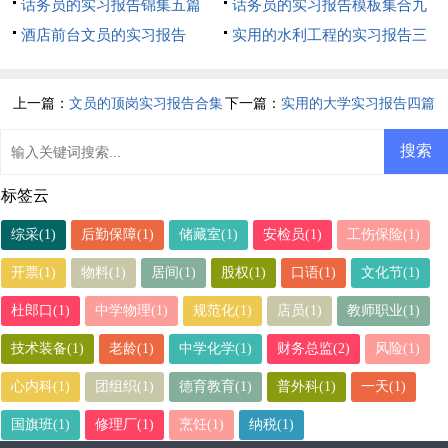
篇
话务员的实习报告锦集五篇
篇
话务员的实习报告模板集合九
酒店前台文员的实习报告
篇
实用的水利工程的实习报告三
篇
上一篇：
文员的顶岗实习报告合集
下一篇：
实用的大学实习报告四篇
八篇
标签云
综采(1)
后勤保障(1)
储藏室(1)
安检员(1)
工伤保险(1)
开票(1)
物料(1)
居间(1)
股权(1)
口语(1)
文化节(1)
杜郎口(1)
中学物理(1)
规范化(1)
店员(1)
教师职业(1)
技术装备(1)
老龄(1)
中学化学(1)
财务总监(2)
风险(1)
心内科(1)
团组织(1)
德育教育(1)
普外科(1)
一天(1)
国旗班(1)
修理厂(1)
烹饪(1)
纳税(1)