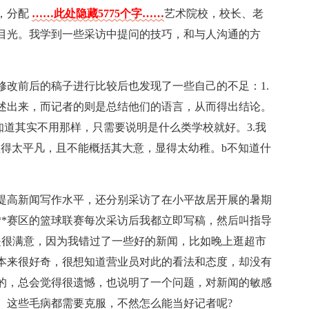
，分配
……此处隐藏5775个字……
艺术院校，校长、老
目光。我学到一些采访中提问的技巧，和与人沟通的方
修改前后的稿子进行比较后也发现了一些自己的不足：1.
述出来，而记者的则是总结他们的语言，从而得出结论。
知道其实不用那样，只需要说明是什么类学校就好。3.我
显得太平凡，且不能概括其大意，显得太幼稚。b不知道什
提高新闻写作水平，还分别采访了在小平故居开展的暑期
**赛区的篮球联赛每次采访后我都立即写稿，然后叫指导
是很满意，因为我错过了一些好的新闻，比如晚上逛超市
本来很好奇，很想知道营业员对此的看法和态度，却没有
的，总会觉得很遗憾，也说明了一个问题，对新闻的敏感
。这些毛病都需要克服，不然怎么能当好记者呢?