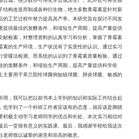
物合成。很少数亦可用化学合成法生产。此外还可将生物
子结构改造而制成各种衍生物，绝大多数青霉素是针对新
后的工艺过程中努力提高其产率。本研究旨在探讨不同发
素提供最佳的发酵条件，和缩短生产周期，提高产量提供
文献检索，对整理资料的认真学习和分析，掌握了青霉素
霉素的生产环境，生产状况有了实质性的认识。通过实习
进行管碟法检测。而系统的认识到了青霉素质量检验。通过
佳的发酵条件，和缩短生产周期，提高产量提供科学依
上主要用于革兰阳性球菌例如链球菌、肺炎球菌、敏感的
所用，我可以把以前书本上学到的知识和实际工作结合起
，也学到了一个科研工作者应该有的态度，就应该是脚踏
要积极主动学习老师同学的优点和长处。本次实习相信对
最后一堂很有意义的实践课。最后，我感谢学校给我这次
柱老师致以诚挚的谢意和崇高的敬意。