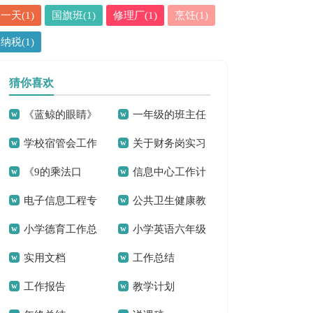
一天(1)
国旗班(1)
修理厂(1)
烹饪(1)
纳税(1)
猜你喜欢
《蓝鲸的眼睛》
一年级的班主任
学校宿管会工作
关于财务岗实习
读后感(汇编15篇)
家长会发言稿
《9的乘法口
信息中心工作计
计划
报告范文合集八篇
电子信息工程专
公共卫生健康教
诀》二年级数学教
划16篇
小学德育工作总
小学英语六年级
业自荐信
育工作总结
学反思
实用文档
工作总结
结2篇
上册教学反思
工作报告
教学计划