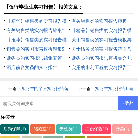
【银行毕业生实习报告】相关文章：
【精华】销售类的实习报告模
有关销售类的实习报告模板十
板汇编9篇
有关销售类的实习报告锦集7
篇
【精品】销售类的实习报告模
篇
【推荐】销售类的实习报告模
板汇编五篇
关于销售类的实习报告模板集
板集锦7篇
销售类的实习报告模板锦集5
合7篇
关于话务员的实习报告范文八
篇
话务员的实习报告锦集五篇
篇
话务员的实习报告模板集合九
酒店前台文员的实习报告
篇
实用的水利工程的实习报告三
篇
上一篇：
实习生的个人实习报告范
下一篇：
实习生实习报告15篇
文五篇
标签云
后勤保障(1)
储藏室(1)
安检员(1)
工伤保险(1)
开票(1)