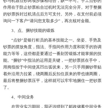
钞与机器点钞两项步骤相结合，缺一不可。手工点钞的
作用在于防止钞票粘合过机时无法完全分开。对于整捆
的钞票拆封过机清点后方可支付。另外，在支付前必须
询问一下客户“请问您支取多少”，再次核对金额。
3、点、捆钞技能的锻炼
“点钞”是银行柜员的基本技能之一。坐姿、手势及
钞票的摆放角度，指法、手指间作用力度和双手的协调
能力等等，这些都是要通过一番刻苦锻炼才能掌握的技
能。“捆钞”中指法的运用是关键，一把钞票抓在手中，
用拇指按于中间使其凹出弧状来，另一只手用捆钞带贴
着外沿用力拉紧，绕两圈后反扣住原来的带也缠两圈，
最后将整捆钞票压平，这样就可以牢牢地捆住一把钞票
了。
4、中间业务
在营业实习期间，我还涉猎到了邮政储蓄中间业务