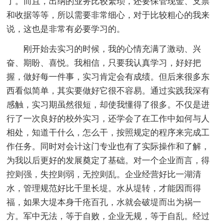
了。而且，出纳的业务比较繁琐，还要保管现金、支票
和收据等等，所以需要非常细心，对于比较粗心的我来
说，这也是非常有必要学习的。
刚开始去实习的时候，我的心情充满了激动、兴
奋、期盼、喜悦。我相信，只要我认真学习，好好把
握，做好每一件事，实习肯定会有成绩。但后来很多东
西看似简单，其实要做好它很不容易。通过实践我深有
感触，实习期虽然很短，却使我懂得了很多。不仅是进
行了一次良好的校外实习，还学会了在工作中如何与人
相处，知道干什么，怎么干，按照规定的程序来完成工
作任务。同时对会计这门专业也有了实际操作和了解，
为我以后更好的发展奠定了基础。对一个企业而言，得
控则强，失控则弱，无控则乱。企业经营好比一湖清
水，管理规范好比千里长堤。水从堤转，才能因而得
福，如果大堤本身千疮百孔，水就会破堤而出为祸一
方。军中无法，等于自败，企业无规，等于自乱。经过