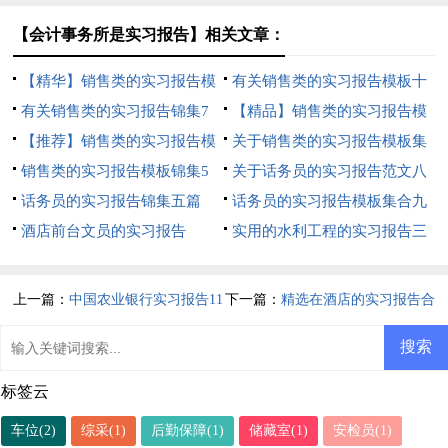
【会计事务所是实习报告】相关文章：
【精华】销售类的实习报告模
有关销售类的实习报告模板十
板汇编9篇
有关销售类的实习报告锦集7
篇
【精品】销售类的实习报告模
篇
【推荐】销售类的实习报告模
板汇编五篇
关于销售类的实习报告模板集
板集锦7篇
销售类的实习报告模板锦集5
合7篇
关于话务员的实习报告范文八
篇
话务员的实习报告锦集五篇
篇
话务员的实习报告模板集合九
酒店前台文员的实习报告
篇
实用的水利工程的实习报告三
篇
上一篇：
中国农业银行实习报告11
下一篇：
精选在酒店的实习报告合
篇
集7篇
标签云
车位(2)
综采(1)
后勤保障(1)
储藏室(1)
安检员(1)