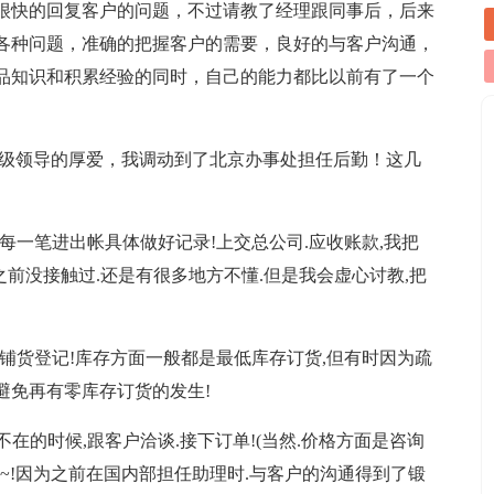
很快的回复客户的问题，不过请教了经理跟同事后，后来
各种问题，准确的把握客户的需要，良好的与客户沟通，
品知识和积累经验的同时，自己的能力都比以前有了一个
司上级领导的厚爱，我调动到了北京办事处担任后勤！这几
的每一笔进出帐具体做好记录!上交总公司.应收账款,我把
之前没接触过.还是有很多地方不懂.但是我会虚心讨教,把
,铺货登记!库存方面一般都是最低库存订货,但有时因为疏
.避免再有零库存订货的发生!
不在的时候,跟客户洽谈.接下订单!(当然.价格方面是咨询
上~!因为之前在国内部担任助理时.与客户的沟通得到了锻