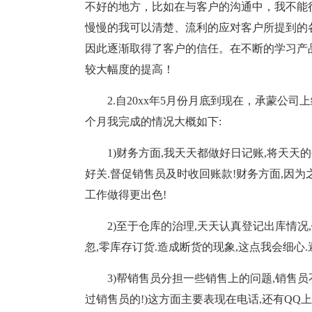
不好的地方，比如在与客户的沟通中，我不能
慢慢的我可以清楚、流利的应对客户所提到的
因此逐渐取得了客户的信任。在不断的学习产
较大幅度的提高！
2.自20xx年5月份月底到现在，承蒙公
个月我完成的情况大概如下:
1)财务方面,我天天都做好日记账,将天天
好关.督促销售员及时收回账款!财务方面,因为
工作做得更出色!
2)至于仓库的治理,天天认真登记出库情况
忽,零库存订货.造成断货的现象,这点我会细心
3)帮销售员分担一些销售上的问题,销售员
过销售员的!)这方面主要表现在电话,还有QQ