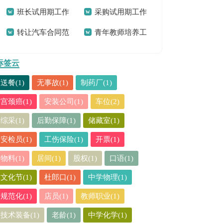
班长试用期工作
采购试用期工作
会(通用15篇)
本
转让汽车合同范
青年教师培养工
总结
总结
本
作总结
标签云
送餐(1)
无事故(1)
制药厂(1)
宫颈癌(1)
安装公司(1)
车位(2)
综采(1)
后勤保障(1)
储藏室(1)
安检员(1)
工伤保险(1)
开票(1)
物料(1)
居间(1)
股权(1)
口语(1)
文化节(1)
杜郎口(1)
中学物理(1)
规范化(1)
店员(1)
教师职业(1)
技术装备(1)
老龄(1)
中学化学(1)