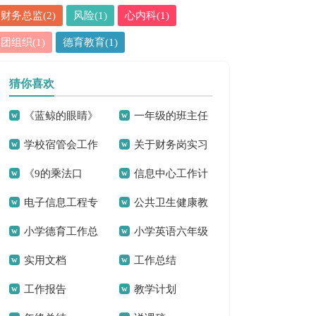
财务总监(2)
风险(1)
心内科(1)
团组织(1)
德育教育(1)
猜你喜欢
《蓝鲸的眼睛》
一年级的班主任
学校宿管会工作
关于财务岗实习
读后感(汇编15篇)
家长会发言稿
《9的乘法口
信息中心工作计
计划
报告范文合集八篇
电子信息工程专
公共卫生健康教
诀》二年级数学教
划16篇
小学德育工作总
小学英语六年级
业自荐信
育工作总结
学反思
实用文档
工作总结
结2篇
上册教学反思
工作报告
教学计划